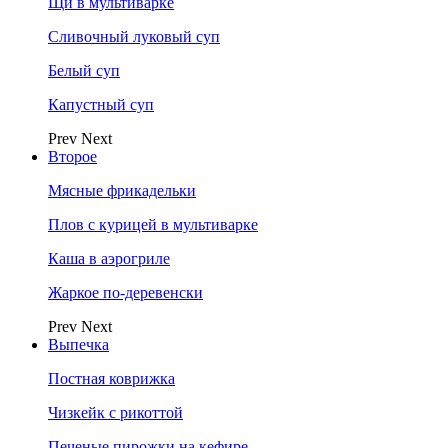
Щи в мультиварке
Сливочный луковый суп
Белый суп
Капустный суп
Prev
Next
Второе
Мясные фрикадельки
Плов с курицей в мультиварке
Каша в аэрогриле
Жаркое по-деревенски
Prev
Next
Выпечка
Постная коврижка
Чизкейк с рикоттой
Печеные пирожки на кефире