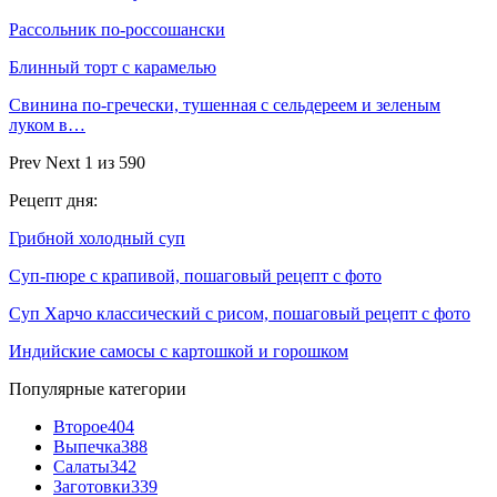
Рассольник по-россошански
Блинный торт с карамелью
Свинина по-гречески, тушенная с сельдереем и зеленым
луком в…
Prev
Next
1 из 590
Рецепт дня:
Грибной холодный суп
Суп-пюре с крапивой, пошаговый рецепт с фото
Cуп Харчо классический с рисом, пошаговый рецепт с фото
Индийские самосы с картошкой и горошком
Популярные категории
Второе
404
Выпечка
388
Салаты
342
Заготовки
339