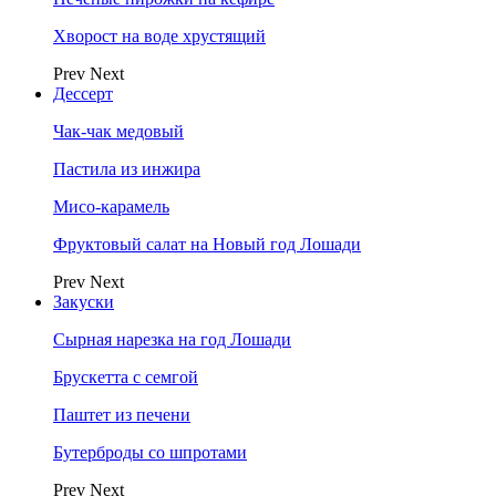
Хворост на воде хрустящий
Prev
Next
Дессерт
Чак-чак медовый
Пастила из инжира
Мисо-карамель
Фруктовый салат на Новый год Лошади
Prev
Next
Закуски
Сырная нарезка на год Лошади
Брускетта с семгой
Паштет из печени
Бутерброды со шпротами
Prev
Next