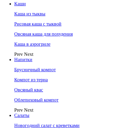
Каши
Каша из тыквы
Рисовая каша с тыквой
Овсяная каша для похудения
Каша в аэрогриле
Prev
Next
Напитки
Брусничный компот
Компот из терна
Овсяный квас
Облепиховый компот
Prev
Next
Салаты
Новогодний салат с креветками