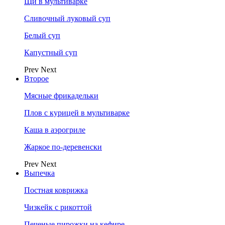
Щи в мультиварке
Сливочный луковый суп
Белый суп
Капустный суп
Prev
Next
Второе
Мясные фрикадельки
Плов с курицей в мультиварке
Каша в аэрогриле
Жаркое по-деревенски
Prev
Next
Выпечка
Постная коврижка
Чизкейк с рикоттой
Печеные пирожки на кефире