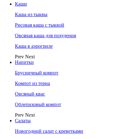
Каши
Каша из тыквы
Рисовая каша с тыквой
Овсяная каша для похудения
Каша в аэрогриле
Prev
Next
Напитки
Брусничный компот
Компот из терна
Овсяный квас
Облепиховый компот
Prev
Next
Салаты
Новогодний салат с креветками