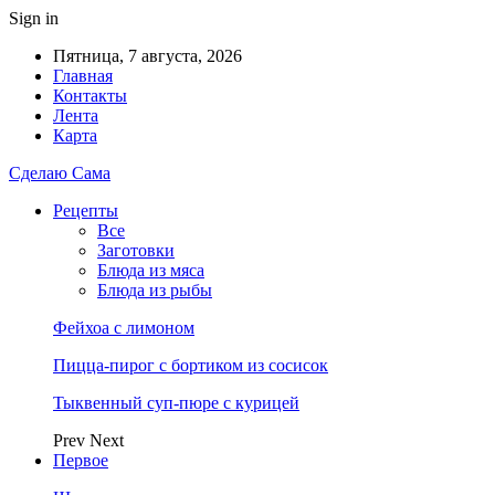
Sign in
Пятница, 7 августа, 2026
Главная
Контакты
Лента
Карта
Сделаю Сама
Рецепты
Все
Заготовки
Блюда из мяса
Блюда из рыбы
Фейхоа с лимоном
Пицца-пирог с бортиком из сосисок
Тыквенный суп-пюре с курицей
Prev
Next
Первое