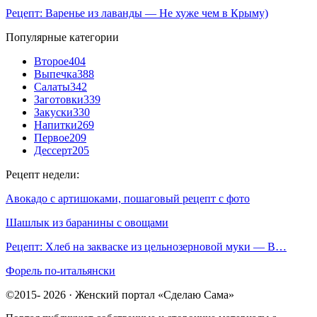
Рецепт: Варенье из лаванды — Не хуже чем в Крыму)
Популярные категории
Второе
404
Выпечка
388
Салаты
342
Заготовки
339
Закуски
330
Напитки
269
Первое
209
Дессерт
205
Рецепт недели:
Авокадо с артишоками, пошаговый рецепт с фото
Шашлык из баранины с овощами
Рецепт: Хлеб на закваске из цельнозерновой муки — В…
Форель по-итальянски
©2015- 2026 · Женский портал «Сделаю Сама»