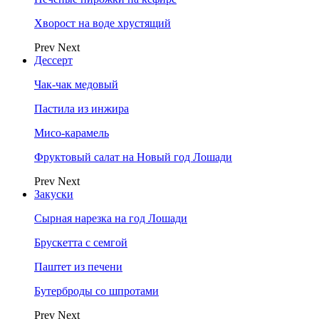
Хворост на воде хрустящий
Prev
Next
Дессерт
Чак-чак медовый
Пастила из инжира
Мисо-карамель
Фруктовый салат на Новый год Лошади
Prev
Next
Закуски
Сырная нарезка на год Лошади
Брускетта с семгой
Паштет из печени
Бутерброды со шпротами
Prev
Next