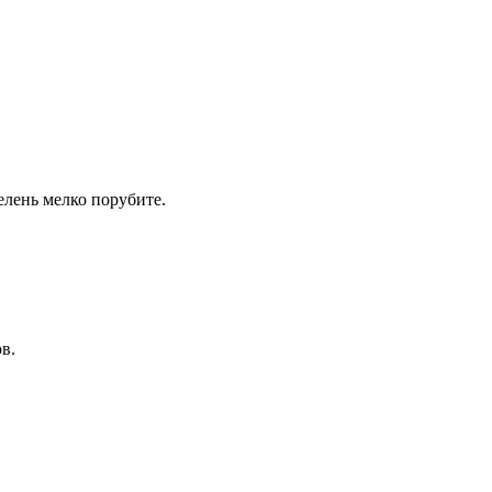
елень мелко порубите.
в.