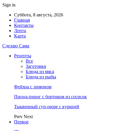
Sign in
Суббота, 8 августа, 2026
Главная
Контакты
Лента
Карта
Сделаю Сама
Рецепты
Все
Заготовки
Блюда из мяса
Блюда из рыбы
Фейхоа с лимоном
Пицца-пирог с бортиком из сосисок
Тыквенный суп-пюре с курицей
Prev
Next
Первое