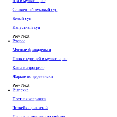
Щи в мультиварке
Сливочный луковый суп
Белый суп
Капустный суп
Prev
Next
Второе
Мясные фрикадельки
Плов с курицей в мультиварке
Каша в аэрогриле
Жаркое по-деревенски
Prev
Next
Выпечка
Постная коврижка
Чизкейк с рикоттой
Печеные пирожки на кефире