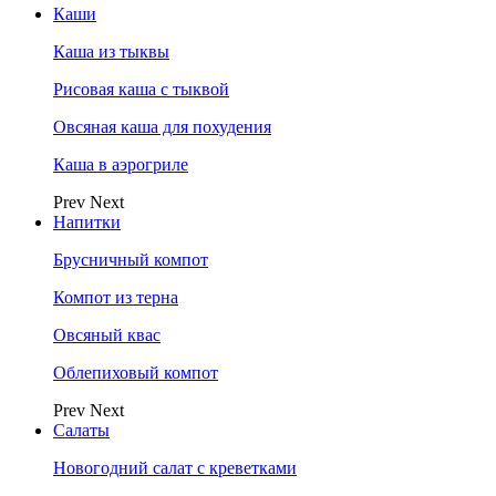
Каши
Каша из тыквы
Рисовая каша с тыквой
Овсяная каша для похудения
Каша в аэрогриле
Prev
Next
Напитки
Брусничный компот
Компот из терна
Овсяный квас
Облепиховый компот
Prev
Next
Салаты
Новогодний салат с креветками