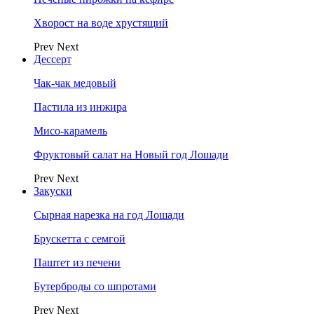
Хворост на воде хрустящий
Prev
Next
Дессерт
Чак-чак медовый
Пастила из инжира
Мисо-карамель
Фруктовый салат на Новый год Лошади
Prev
Next
Закуски
Сырная нарезка на год Лошади
Брускетта с семгой
Паштет из печени
Бутерброды со шпротами
Prev
Next