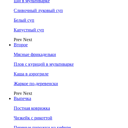
Щи в мультиварке
Сливочный луковый суп
Белый суп
Капустный суп
Prev
Next
Второе
Мясные фрикадельки
Плов с курицей в мультиварке
Каша в аэрогриле
Жаркое по-деревенски
Prev
Next
Выпечка
Постная коврижка
Чизкейк с рикоттой
Печеные пирожки на кефире