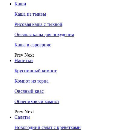
Каши
Каша из тыквы
Рисовая каша с тыквой
Овсяная каша для похудения
Каша в аэрогриле
Prev
Next
Напитки
Брусничный компот
Компот из терна
Овсяный квас
Облепиховый компот
Prev
Next
Салаты
Новогодний салат с креветками