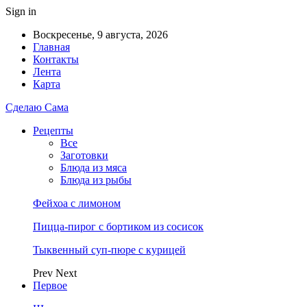
Sign in
Воскресенье, 9 августа, 2026
Главная
Контакты
Лента
Карта
Сделаю Сама
Рецепты
Все
Заготовки
Блюда из мяса
Блюда из рыбы
Фейхоа с лимоном
Пицца-пирог с бортиком из сосисок
Тыквенный суп-пюре с курицей
Prev
Next
Первое