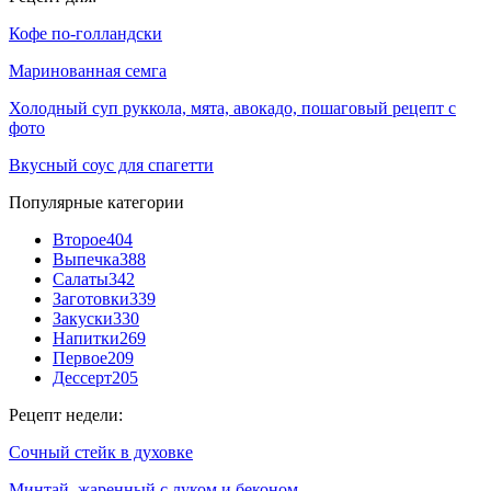
Кофе по-голландски
Маринованная семга
Холодный суп руккола, мята, авокадо, пошаговый рецепт с
фото
Вкусный соус для спагетти
Популярные категории
Второе
404
Выпечка
388
Салаты
342
Заготовки
339
Закуски
330
Напитки
269
Первое
209
Дессерт
205
Рецепт недели:
Сочный стейк в духовке
Минтай, жаренный с луком и беконом