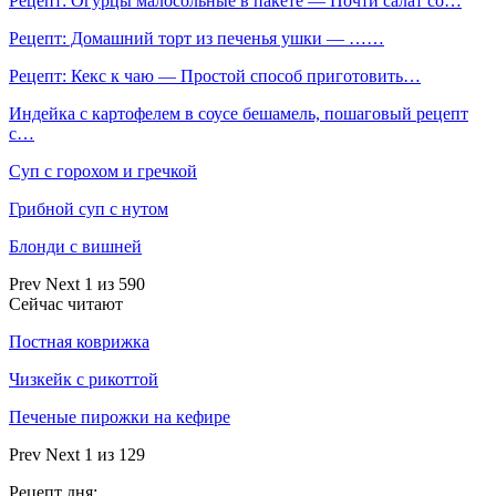
Рецепт: Огурцы малосольные в пакете — Почти салат со…
Рецепт: Домашний торт из печенья ушки — ……
Рецепт: Кекс к чаю — Простой способ приготовить…
Индейка с картофелем в соусе бешамель, пошаговый рецепт
с…
Суп с горохом и гречкой
Грибной суп с нутом
Блонди с вишней
Prev
Next
1 из 590
Сейчас читают
Постная коврижка
Чизкейк с рикоттой
Печеные пирожки на кефире
Prev
Next
1 из 129
Рецепт дня: