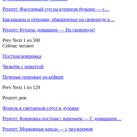
Рецепт: Фасолевый суп на курином бульоне — с…
Баклажаны и перцами, обжаренные на сковороде в…
Рецепт: Купаты домашние — На сковороде!
Prev
Next
1 из 590
Сейчас читают
Постная коврижка
Чизкейк с рикоттой
Печеные пирожки на кефире
Prev
Next
1 из 129
Рецепт дня:
Форель в сметанном соусе в духовке
Рецепт: Коврижка постная с вареньем — С домашним…
Рецепт: Морковные кексы — с чиз-кремом