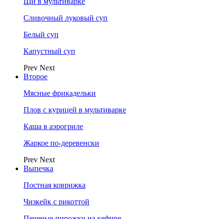
Щи в мультиварке
Сливочный луковый суп
Белый суп
Капустный суп
Prev
Next
Второе
Мясные фрикадельки
Плов с курицей в мультиварке
Каша в аэрогриле
Жаркое по-деревенски
Prev
Next
Выпечка
Постная коврижка
Чизкейк с рикоттой
Печеные пирожки на кефире