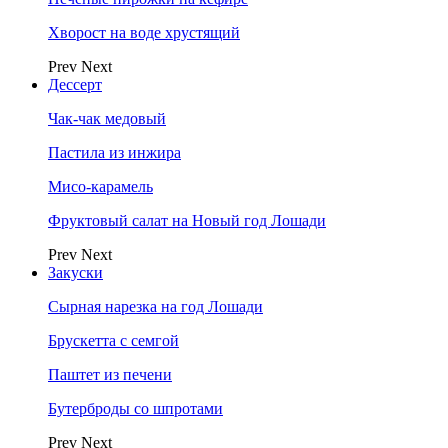
Хворост на воде хрустящий
Prev
Next
Дессерт
Чак-чак медовый
Пастила из инжира
Мисо-карамель
Фруктовый салат на Новый год Лошади
Prev
Next
Закуски
Сырная нарезка на год Лошади
Брускетта с семгой
Паштет из печени
Бутерброды со шпротами
Prev
Next