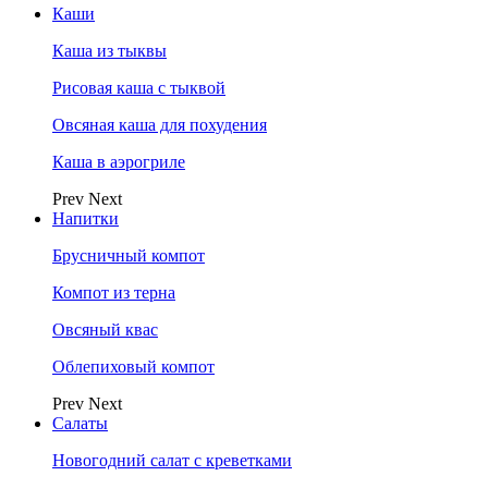
Каши
Каша из тыквы
Рисовая каша с тыквой
Овсяная каша для похудения
Каша в аэрогриле
Prev
Next
Напитки
Брусничный компот
Компот из терна
Овсяный квас
Облепиховый компот
Prev
Next
Салаты
Новогодний салат с креветками