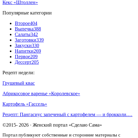
Кекс «Штоллен»
Популярные категории
Второе
404
Выпечка
388
Салаты
342
Заготовки
339
Закуски
330
Напитки
269
Первое
209
Дессерт
205
Рецепт недели:
Грушевый квас
Абрикосовое варенье «Королевское»
Картофель «Гассель»
Рецепт: Пангасиус запеченый с картофелем — и брокколи.…
©2015- 2026 · Женский портал «Сделаю Сама»
Портал публикуют собственные и сторонние материалы с