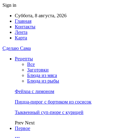
Sign in
Суббота, 8 августа, 2026
Главная
Контакты
Лента
Карта
Сделаю Сама
Рецепты
Все
Заготовки
Блюда из мяса
Блюда из рыбы
Фейхоа с лимоном
Пицца-пирог с бортиком из сосисок
Тыквенный суп-пюре с курицей
Prev
Next
Первое