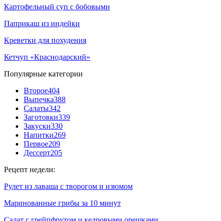
Картофельный суп с бобовыми
Паприкаш из индейки
Креветки для похудения
Кетчуп «Краснодарский»
Популярные категории
Второе
404
Выпечка
388
Салаты
342
Заготовки
339
Закуски
330
Напитки
269
Первое
209
Дессерт
205
Рецепт недели:
Рулет из лаваша с творогом и изюмом
Маринованные грибы за 10 минут
Салат с грейпфрутом и кедровыми орешками