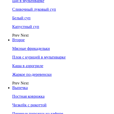
Щи в мультиварке
Сливочный луковый суп
Белый суп
Капустный суп
Prev
Next
Второе
Мясные фрикадельки
Плов с курицей в мультиварке
Каша в аэрогриле
Жаркое по-деревенски
Prev
Next
Выпечка
Постная коврижка
Чизкейк с рикоттой
Печеные пирожки на кефире