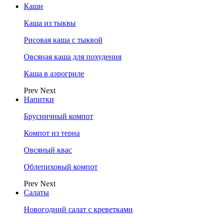
Каши
Каша из тыквы
Рисовая каша с тыквой
Овсяная каша для похудения
Каша в аэрогриле
Prev
Next
Напитки
Брусничный компот
Компот из терна
Овсяный квас
Облепиховый компот
Prev
Next
Салаты
Новогодний салат с креветками