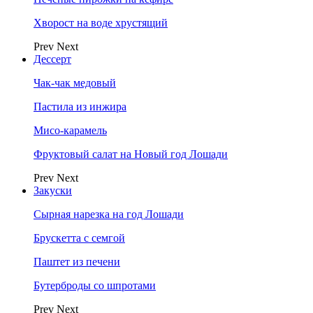
Хворост на воде хрустящий
Prev
Next
Дессерт
Чак-чак медовый
Пастила из инжира
Мисо-карамель
Фруктовый салат на Новый год Лошади
Prev
Next
Закуски
Сырная нарезка на год Лошади
Брускетта с семгой
Паштет из печени
Бутерброды со шпротами
Prev
Next