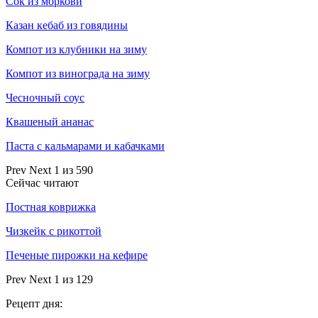
Сок из моркови
Казан кебаб из говядины
Компот из клубники на зиму
Компот из винограда на зиму
Чесночный соус
Квашеный ананас
Паста с кальмарами и кабачками
Prev
Next
1 из 590
Сейчас читают
Постная коврижка
Чизкейк с рикоттой
Печеные пирожки на кефире
Prev
Next
1 из 129
Рецепт дня: