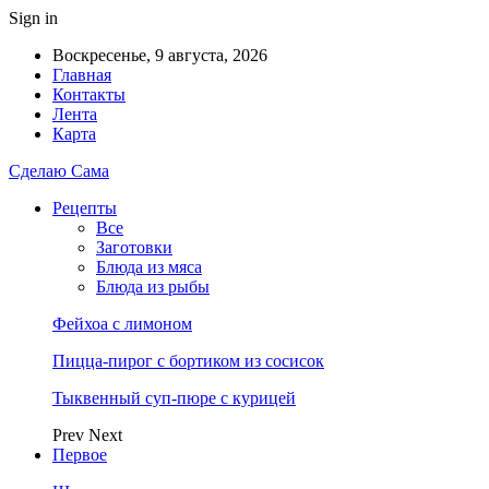
Sign in
Воскресенье, 9 августа, 2026
Главная
Контакты
Лента
Карта
Сделаю Сама
Рецепты
Все
Заготовки
Блюда из мяса
Блюда из рыбы
Фейхоа с лимоном
Пицца-пирог с бортиком из сосисок
Тыквенный суп-пюре с курицей
Prev
Next
Первое