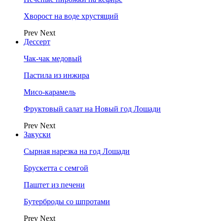
Хворост на воде хрустящий
Prev
Next
Дессерт
Чак-чак медовый
Пастила из инжира
Мисо-карамель
Фруктовый салат на Новый год Лошади
Prev
Next
Закуски
Сырная нарезка на год Лошади
Брускетта с семгой
Паштет из печени
Бутерброды со шпротами
Prev
Next