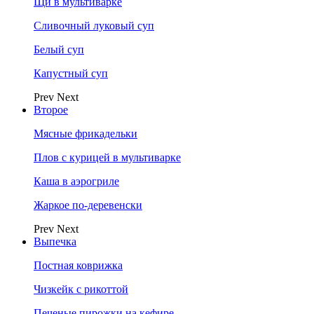
Щи в мультиварке
Сливочный луковый суп
Белый суп
Капустный суп
Prev
Next
Второе
Мясные фрикадельки
Плов с курицей в мультиварке
Каша в аэрогриле
Жаркое по-деревенски
Prev
Next
Выпечка
Постная коврижка
Чизкейк с рикоттой
Печеные пирожки на кефире