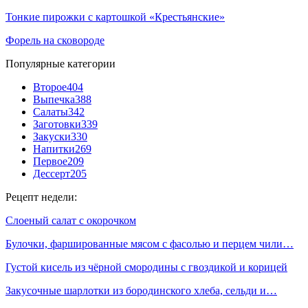
Тонкие пирожки с картошкой «Крестьянские»
Форель на сковороде
Популярные категории
Второе
404
Выпечка
388
Салаты
342
Заготовки
339
Закуски
330
Напитки
269
Первое
209
Дессерт
205
Рецепт недели:
Слоеный салат с окорочком
Булочки, фаршированные мясом с фасолью и перцем чили…
Густой кисель из чёрной смородины с гвоздикой и корицей
Закусочные шарлотки из бородинского хлеба, сельди и…