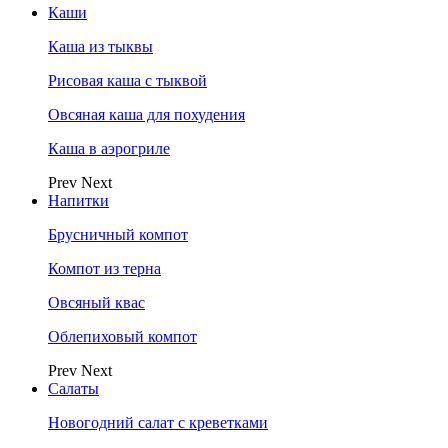
Каши
Каша из тыквы
Рисовая каша с тыквой
Овсяная каша для похудения
Каша в аэрогриле
Prev
Next
Напитки
Брусничный компот
Компот из терна
Овсяный квас
Облепиховый компот
Prev
Next
Салаты
Новогодний салат с креветками