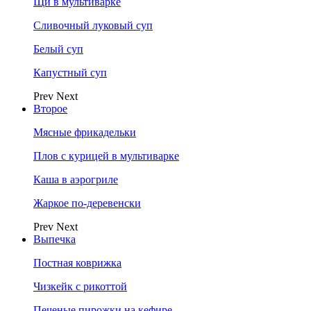
Щи в мультиварке
Сливочный луковый суп
Белый суп
Капустный суп
Prev
Next
Второе
Мясные фрикадельки
Плов с курицей в мультиварке
Каша в аэрогриле
Жаркое по-деревенски
Prev
Next
Выпечка
Постная коврижка
Чизкейк с рикоттой
Печеные пирожки на кефире