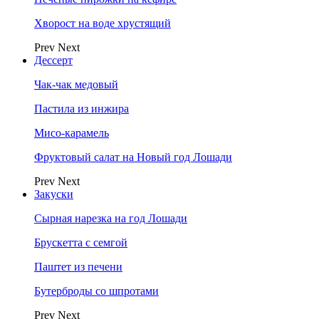
Хворост на воде хрустящий
Prev
Next
Дессерт
Чак-чак медовый
Пастила из инжира
Мисо-карамель
Фруктовый салат на Новый год Лошади
Prev
Next
Закуски
Сырная нарезка на год Лошади
Брускетта с семгой
Паштет из печени
Бутерброды со шпротами
Prev
Next