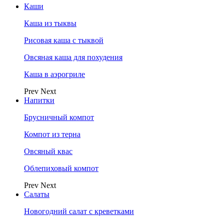
Каши
Каша из тыквы
Рисовая каша с тыквой
Овсяная каша для похудения
Каша в аэрогриле
Prev
Next
Напитки
Брусничный компот
Компот из терна
Овсяный квас
Облепиховый компот
Prev
Next
Салаты
Новогодний салат с креветками