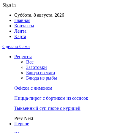
Sign in
Суббота, 8 августа, 2026
Главная
Контакты
Лента
Карта
Сделаю Сама
Рецепты
Все
Заготовки
Блюда из мяса
Блюда из рыбы
Фейхоа с лимоном
Пицца-пирог с бортиком из сосисок
Тыквенный суп-пюре с курицей
Prev
Next
Первое