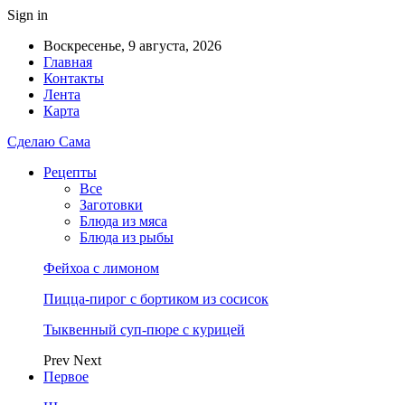
Sign in
Воскресенье, 9 августа, 2026
Главная
Контакты
Лента
Карта
Сделаю Сама
Рецепты
Все
Заготовки
Блюда из мяса
Блюда из рыбы
Фейхоа с лимоном
Пицца-пирог с бортиком из сосисок
Тыквенный суп-пюре с курицей
Prev
Next
Первое