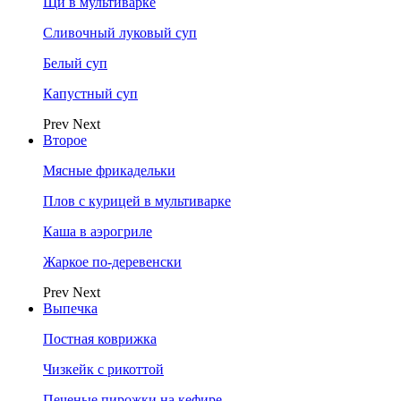
Щи в мультиварке
Сливочный луковый суп
Белый суп
Капустный суп
Prev
Next
Второе
Мясные фрикадельки
Плов с курицей в мультиварке
Каша в аэрогриле
Жаркое по-деревенски
Prev
Next
Выпечка
Постная коврижка
Чизкейк с рикоттой
Печеные пирожки на кефире