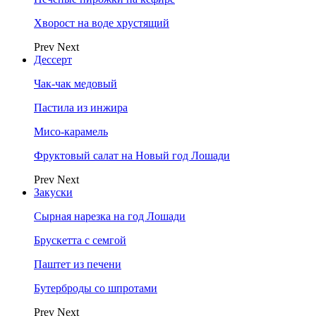
Хворост на воде хрустящий
Prev
Next
Дессерт
Чак-чак медовый
Пастила из инжира
Мисо-карамель
Фруктовый салат на Новый год Лошади
Prev
Next
Закуски
Сырная нарезка на год Лошади
Брускетта с семгой
Паштет из печени
Бутерброды со шпротами
Prev
Next