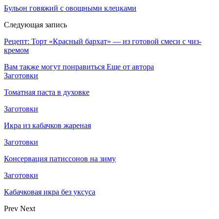
Бульон говяжий с овощными клецками
Следующая запись
Рецепт: Торт «Красный бархат» — из готовой смеси с чиз-
кремом
Вам также могут понравиться
Еще от автора
Заготовки
Томатная паста в духовке
Заготовки
Икра из кабачков жареная
Заготовки
Консервация патиссонов на зиму
Заготовки
Кабачковая икра без уксуса
Prev
Next