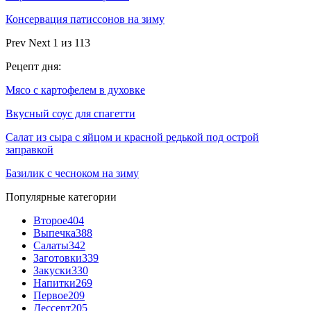
Консервация патиссонов на зиму
Prev
Next
1 из 113
Рецепт дня:
Мясо с картофелем в духовке
Вкусный соус для спагетти
Салат из сыра с яйцом и красной редькой под острой
заправкой
Базилик с чесноком на зиму
Популярные категории
Второе
404
Выпечка
388
Салаты
342
Заготовки
339
Закуски
330
Напитки
269
Первое
209
Дессерт
205