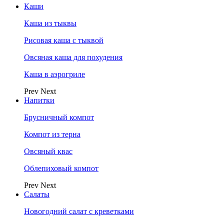
Каши
Каша из тыквы
Рисовая каша с тыквой
Овсяная каша для похудения
Каша в аэрогриле
Prev
Next
Напитки
Брусничный компот
Компот из терна
Овсяный квас
Облепиховый компот
Prev
Next
Салаты
Новогодний салат с креветками