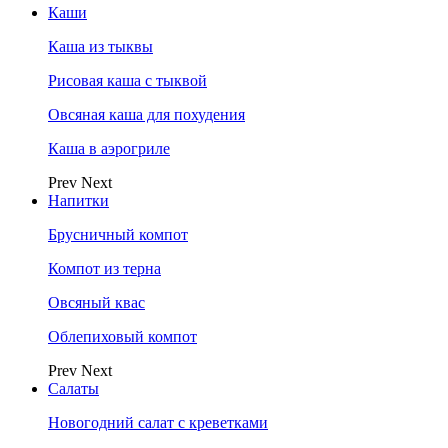
Каши
Каша из тыквы
Рисовая каша с тыквой
Овсяная каша для похудения
Каша в аэрогриле
Prev
Next
Напитки
Брусничный компот
Компот из терна
Овсяный квас
Облепиховый компот
Prev
Next
Салаты
Новогодний салат с креветками