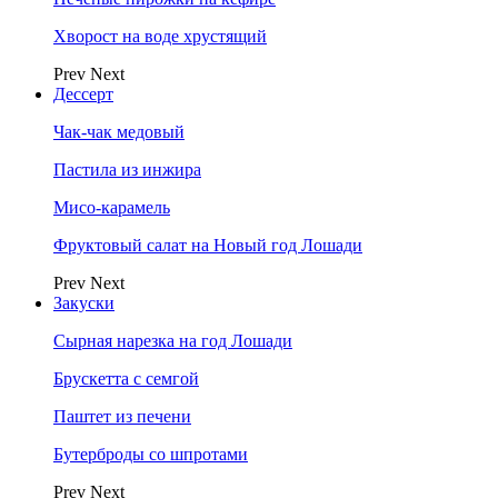
Хворост на воде хрустящий
Prev
Next
Дессерт
Чак-чак медовый
Пастила из инжира
Мисо-карамель
Фруктовый салат на Новый год Лошади
Prev
Next
Закуски
Сырная нарезка на год Лошади
Брускетта с семгой
Паштет из печени
Бутерброды со шпротами
Prev
Next