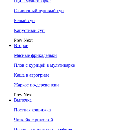
Щи в мультиварке
Сливочный луковый суп
Белый суп
Капустный суп
Prev
Next
Второе
Мясные фрикадельки
Плов с курицей в мультиварке
Каша в аэрогриле
Жаркое по-деревенски
Prev
Next
Выпечка
Постная коврижка
Чизкейк с рикоттой
Печеные пирожки на кефире