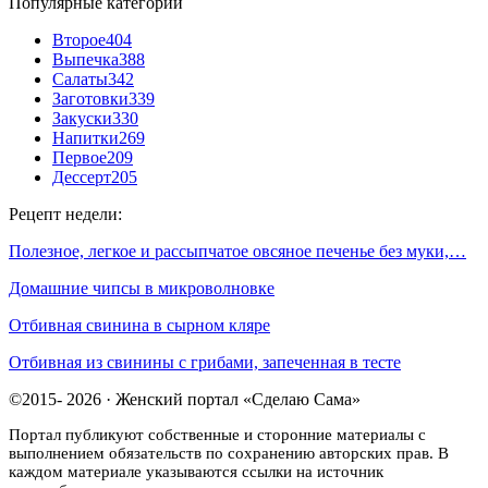
Популярные категории
Второе
404
Выпечка
388
Салаты
342
Заготовки
339
Закуски
330
Напитки
269
Первое
209
Дессерт
205
Рецепт недели:
Полезное, легкое и рассыпчатое овсяное печенье без муки,…
Домашние чипсы в микроволновке
Отбивная свинина в сырном кляре
Отбивная из свинины с грибами, запеченная в тесте
©2015- 2026 · Женский портал «Сделаю Сама»
Портал публикуют собственные и сторонние материалы с
выполнением обязательств по сохранению авторских прав. В
каждом материале указываются ссылки на источник