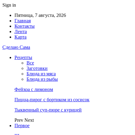
Sign in
Пятница, 7 августа, 2026
Главная
Контакты
Лента
Карта
Сделаю Сама
Рецепты
Все
Заготовки
Блюда из мяса
Блюда из рыбы
Фейхоа с лимоном
Пицца-пирог с бортиком из сосисок
Тыквенный суп-пюре с курицей
Prev
Next
Первое