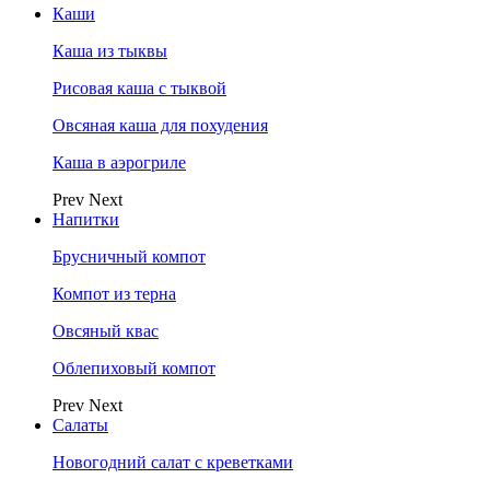
Каши
Каша из тыквы
Рисовая каша с тыквой
Овсяная каша для похудения
Каша в аэрогриле
Prev
Next
Напитки
Брусничный компот
Компот из терна
Овсяный квас
Облепиховый компот
Prev
Next
Салаты
Новогодний салат с креветками