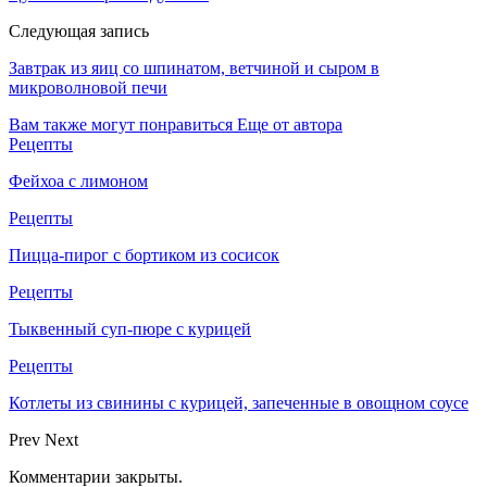
Следующая запись
Завтрак из яиц со шпинатом, ветчиной и сыром в
микроволновой печи
Вам также могут понравиться
Еще от автора
Рецепты
Фейхоа с лимоном
Рецепты
Пицца-пирог с бортиком из сосисок
Рецепты
Тыквенный суп-пюре с курицей
Рецепты
Котлеты из свинины с курицей, запеченные в овощном соусе
Prev
Next
Комментарии закрыты.