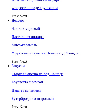
Хворост на воде хрустящий
Prev
Next
Дессерт
Чак-чак медовый
Пастила из инжира
Мисо-карамель
Фруктовый салат на Новый год Лошади
Prev
Next
Закуски
Сырная нарезка на год Лошади
Брускетта с семгой
Паштет из печени
Бутерброды со шпротами
Prev
Next