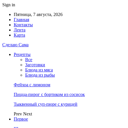
Sign in
Пятница, 7 августа, 2026
Главная
Контакты
Лента
Карта
Сделаю Сама
Рецепты
Все
Заготовки
Блюда из мяса
Блюда из рыбы
Фейхоа с лимоном
Пицца-пирог с бортиком из сосисок
Тыквенный суп-пюре с курицей
Prev
Next
Первое