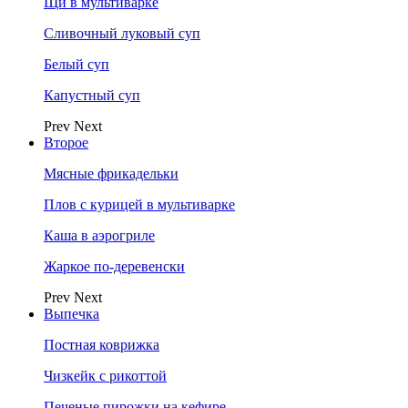
Щи в мультиварке
Сливочный луковый суп
Белый суп
Капустный суп
Prev
Next
Второе
Мясные фрикадельки
Плов с курицей в мультиварке
Каша в аэрогриле
Жаркое по-деревенски
Prev
Next
Выпечка
Постная коврижка
Чизкейк с рикоттой
Печеные пирожки на кефире