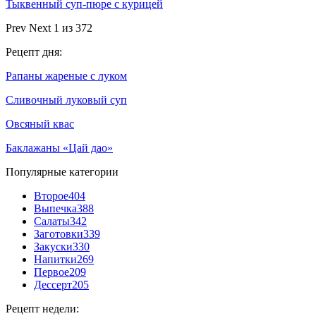
Тыквенный суп-пюре с курицей
Prev
Next
1 из 372
Рецепт дня:
Рапаны жареные с луком
Сливочный луковый суп
Овсяный квас
Баклажаны «Цай дао»
Популярные категории
Второе
404
Выпечка
388
Салаты
342
Заготовки
339
Закуски
330
Напитки
269
Первое
209
Дессерт
205
Рецепт недели: