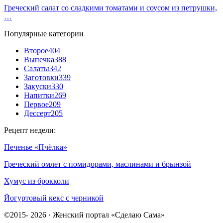
Греческий салат со сладкими томатами и соусом из петрушки,
…
Популярные категории
Второе
404
Выпечка
388
Салаты
342
Заготовки
339
Закуски
330
Напитки
269
Первое
209
Дессерт
205
Рецепт недели:
Печенье «Пчёлка»
Греческий омлет с помидорами, маслинами и брынзой
Хумус из брокколи
Йогуртовый кекс с черникой
©2015- 2026 · Женский портал «Сделаю Сама»