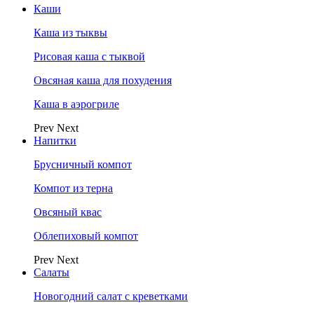
Каши
Каша из тыквы
Рисовая каша с тыквой
Овсяная каша для похудения
Каша в аэрогриле
Prev
Next
Напитки
Брусничный компот
Компот из терна
Овсяный квас
Облепиховый компот
Prev
Next
Салаты
Новогодний салат с креветками