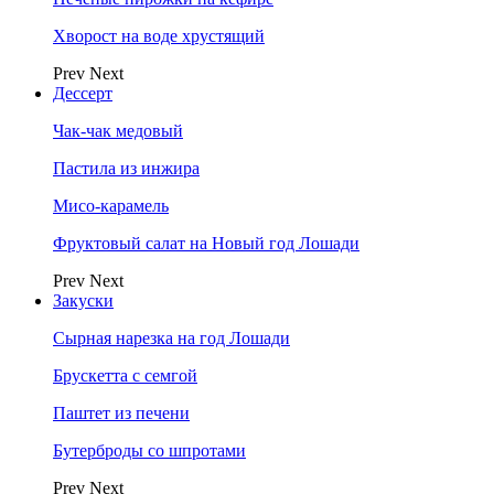
Хворост на воде хрустящий
Prev
Next
Дессерт
Чак-чак медовый
Пастила из инжира
Мисо-карамель
Фруктовый салат на Новый год Лошади
Prev
Next
Закуски
Сырная нарезка на год Лошади
Брускетта с семгой
Паштет из печени
Бутерброды со шпротами
Prev
Next