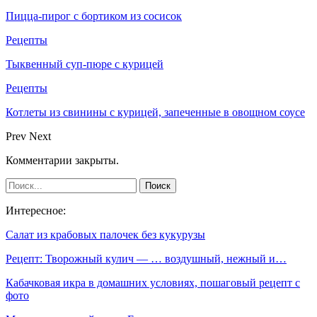
Пицца-пирог с бортиком из сосисок
Рецепты
Тыквенный суп-пюре с курицей
Рецепты
Котлеты из свинины с курицей, запеченные в овощном соусе
Prev
Next
Комментарии закрыты.
Интересное:
Салат из крабовых палочек без кукурузы
Рецепт: Творожный кулич — … воздушный, нежный и…
Кабачковая икра в домашних условиях, пошаговый рецепт с
фото