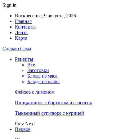
Sign in
Воскресенье, 9 августа, 2026
Главная
Контакты
Лента
Карта
Сделаю Сама
Рецепты
Все
Заготовки
Блюда из мяса
Блюда из рыбы
Фейхоа с лимоном
Пицца-пирог с бортиком из сосисок
Тыквенный суп-пюре с курицей
Prev
Next
Первое