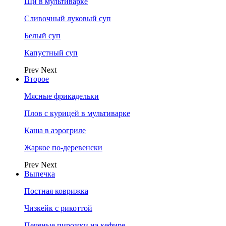
Щи в мультиварке
Сливочный луковый суп
Белый суп
Капустный суп
Prev
Next
Второе
Мясные фрикадельки
Плов с курицей в мультиварке
Каша в аэрогриле
Жаркое по-деревенски
Prev
Next
Выпечка
Постная коврижка
Чизкейк с рикоттой
Печеные пирожки на кефире