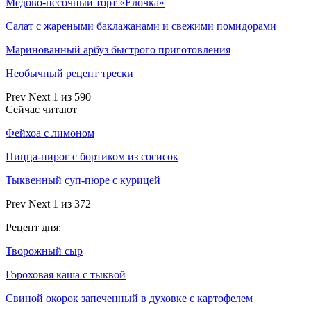
Медово-песочный торт «Елочка»
Салат с жареными баклажанами и свежими помидорами
Маринованный арбуз быстрого приготовления
Необычный рецепт трески
Prev
Next
1 из 590
Сейчас читают
Фейхоа с лимоном
Пицца-пирог с бортиком из сосисок
Тыквенный суп-пюре с курицей
Prev
Next
1 из 372
Рецепт дня:
Творожный сыр
Гороховая каша с тыквой
Свиной окорок запеченный в духовке с картофелем