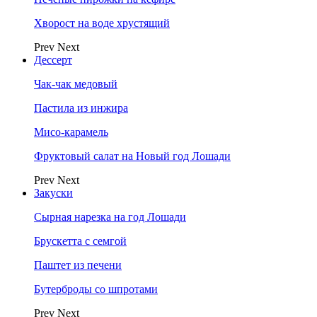
Хворост на воде хрустящий
Prev
Next
Дессерт
Чак-чак медовый
Пастила из инжира
Мисо-карамель
Фруктовый салат на Новый год Лошади
Prev
Next
Закуски
Сырная нарезка на год Лошади
Брускетта с семгой
Паштет из печени
Бутерброды со шпротами
Prev
Next