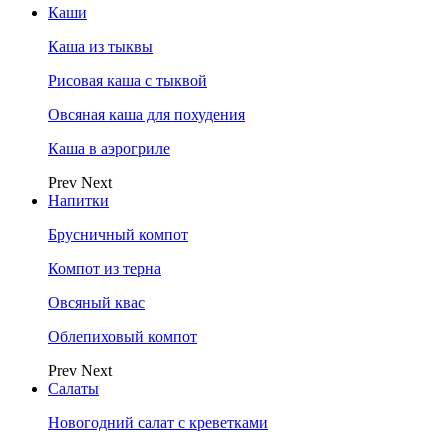
Каши
Каша из тыквы
Рисовая каша с тыквой
Овсяная каша для похудения
Каша в аэрогриле
Prev
Next
Напитки
Брусничный компот
Компот из терна
Овсяный квас
Облепиховый компот
Prev
Next
Салаты
Новогодний салат с креветками