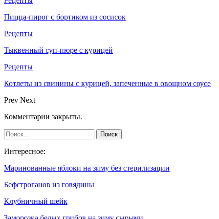
Рецепты
Пицца-пирог с бортиком из сосисок
Рецепты
Тыквенный суп-пюре с курицей
Рецепты
Котлеты из свинины с курицей, запеченные в овощном соусе
Prev
Next
Комментарии закрыты.
Интересное:
Маринованные яблоки на зиму без стерилизации
Бефстроганов из говядины
Клубничный шейк
Заморозка белых грибов на зиму сырыми