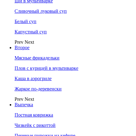
Щи в мультиварке
Сливочный луковый суп
Белый суп
Капустный суп
Prev
Next
Второе
Мясные фрикадельки
Плов с курицей в мультиварке
Каша в аэрогриле
Жаркое по-деревенски
Prev
Next
Выпечка
Постная коврижка
Чизкейк с рикоттой
Печеные пирожки на кефире