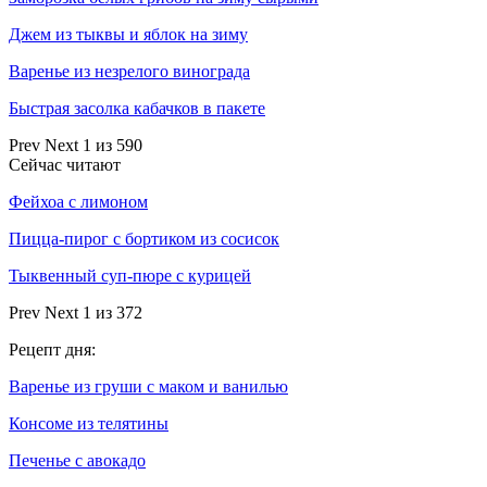
Джем из тыквы и яблок на зиму
Варенье из незрелого винограда
Быстрая засолка кабачков в пакете
Prev
Next
1 из 590
Сейчас читают
Фейхоа с лимоном
Пицца-пирог с бортиком из сосисок
Тыквенный суп-пюре с курицей
Prev
Next
1 из 372
Рецепт дня:
Варенье из груши с маком и ванилью
Консоме из телятины
Печенье с авокадо