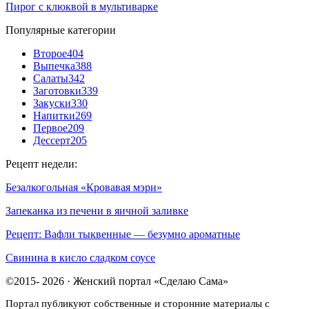
Пирог с клюквой в мультиварке
Популярные категории
Второе
404
Выпечка
388
Салаты
342
Заготовки
339
Закуски
330
Напитки
269
Первое
209
Дессерт
205
Рецепт недели:
Безалкогольная «Кровавая мэри»
Запеканка из печени в яичной заливке
Рецепт: Вафли тыквенные — безумно ароматные
Свинина в кисло сладком соусе
©2015- 2026 · Женский портал «Сделаю Сама»
Портал публикуют собственные и сторонние материалы с