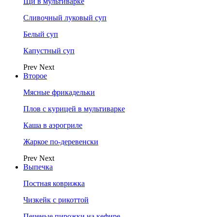
Щи в мультиварке
Сливочный луковый суп
Белый суп
Капустный суп
Prev
Next
Второе
Мясные фрикадельки
Плов с курицей в мультиварке
Каша в аэрогриле
Жаркое по-деревенски
Prev
Next
Выпечка
Постная коврижка
Чизкейк с рикоттой
Печеные пирожки на кефире