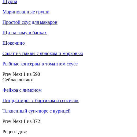
Шурпа
Маринованные груши
Простой соус для макарон
Щи на зиму в банках
Шокочино
Салат из тыквы с яблоком и морковью
Рыбные консервы в томатном соусе
Prev
Next
1 из 590
Сейчас читают
Фейхоа с лимоном
Пицца-пирог с бортиком из сосисок
Тыквенный суп-пюре с курицей
Prev
Next
1 из 372
Рецепт дня: