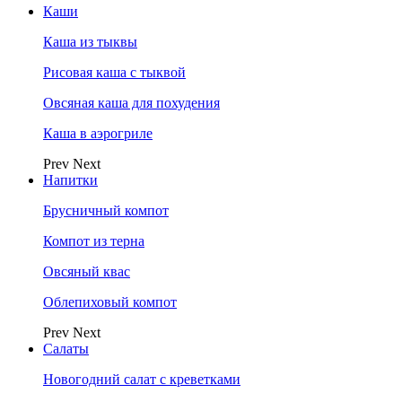
Каши
Каша из тыквы
Рисовая каша с тыквой
Овсяная каша для похудения
Каша в аэрогриле
Prev
Next
Напитки
Брусничный компот
Компот из терна
Овсяный квас
Облепиховый компот
Prev
Next
Салаты
Новогодний салат с креветками