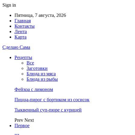
Sign in
Пятница, 7 августа, 2026
Главная
Контакты
Лента
Карта
Сделаю Сама
Рецепты
Все
Заготовки
Блюда из мяса
Блюда из рыбы
Фейхоа с лимоном
Пицца-пирог с бортиком из сосисок
Тыквенный суп-пюре с курицей
Prev
Next
Первое