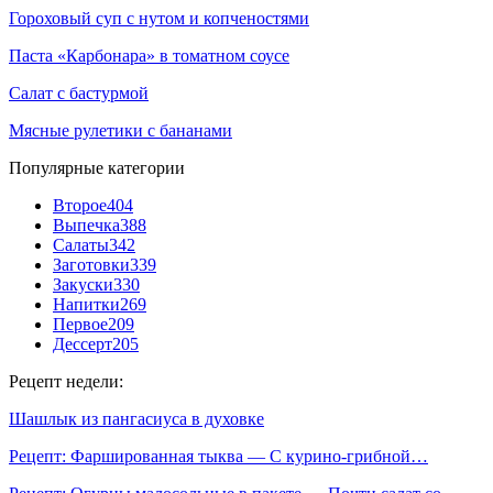
Гороховый суп с нутом и копченостями
Паста «Карбонара» в томатном соусе
Салат с бастурмой
Мясные рулетики с бананами
Популярные категории
Второе
404
Выпечка
388
Салаты
342
Заготовки
339
Закуски
330
Напитки
269
Первое
209
Дессерт
205
Рецепт недели:
Шашлык из пангасиуса в духовке
Рецепт: Фаршированная тыква — С курино-грибной…