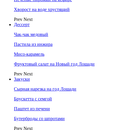
Хворост на воде хрустящий
Prev
Next
Дессерт
Чак-чак медовый
Пастила из инжира
Мисо-карамель
Фруктовый салат на Новый год Лошади
Prev
Next
Закуски
Сырная нарезка на год Лошади
Брускетта с семгой
Паштет из печени
Бутерброды со шпротами
Prev
Next