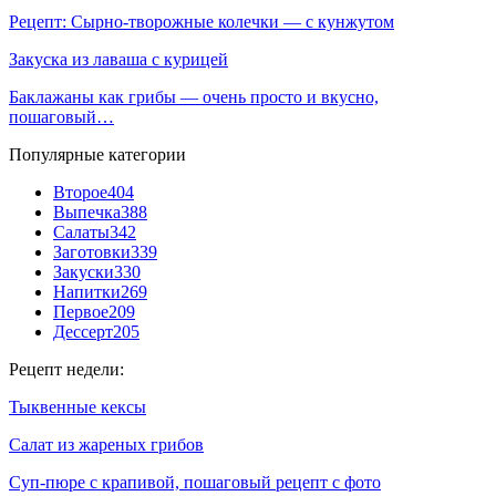
Рецепт: Сырно-творожные колечки — с кунжутом
Закуска из лаваша с курицей
Баклажаны как грибы — очень просто и вкусно,
пошаговый…
Популярные категории
Второе
404
Выпечка
388
Салаты
342
Заготовки
339
Закуски
330
Напитки
269
Первое
209
Дессерт
205
Рецепт недели:
Тыквенные кексы
Салат из жареных грибов
Суп-пюре с крапивой, пошаговый рецепт с фото