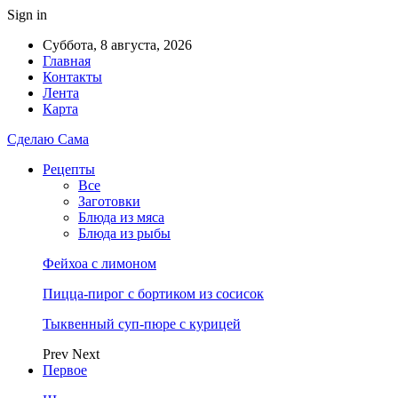
Sign in
Суббота, 8 августа, 2026
Главная
Контакты
Лента
Карта
Сделаю Сама
Рецепты
Все
Заготовки
Блюда из мяса
Блюда из рыбы
Фейхоа с лимоном
Пицца-пирог с бортиком из сосисок
Тыквенный суп-пюре с курицей
Prev
Next
Первое