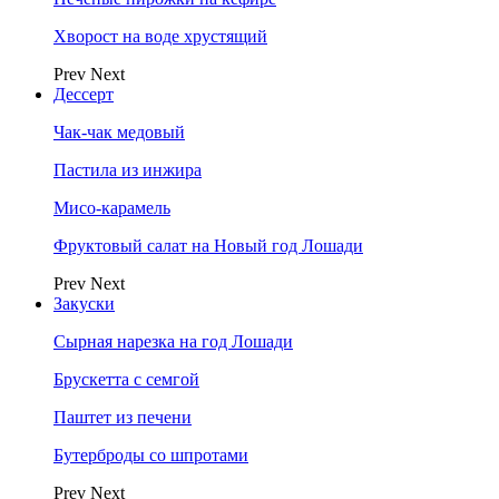
Хворост на воде хрустящий
Prev
Next
Дессерт
Чак-чак медовый
Пастила из инжира
Мисо-карамель
Фруктовый салат на Новый год Лошади
Prev
Next
Закуски
Сырная нарезка на год Лошади
Брускетта с семгой
Паштет из печени
Бутерброды со шпротами
Prev
Next