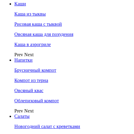
Каши
Каша из тыквы
Рисовая каша с тыквой
Овсяная каша для похудения
Каша в аэрогриле
Prev
Next
Напитки
Брусничный компот
Компот из терна
Овсяный квас
Облепиховый компот
Prev
Next
Салаты
Новогодний салат с креветками