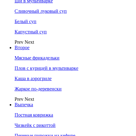
Щи в мультиварке
Сливочный луковый суп
Белый суп
Капустный суп
Prev
Next
Второе
Мясные фрикадельки
Плов с курицей в мультиварке
Каша в аэрогриле
Жаркое по-деревенски
Prev
Next
Выпечка
Постная коврижка
Чизкейк с рикоттой
Печеные пирожки на кефире