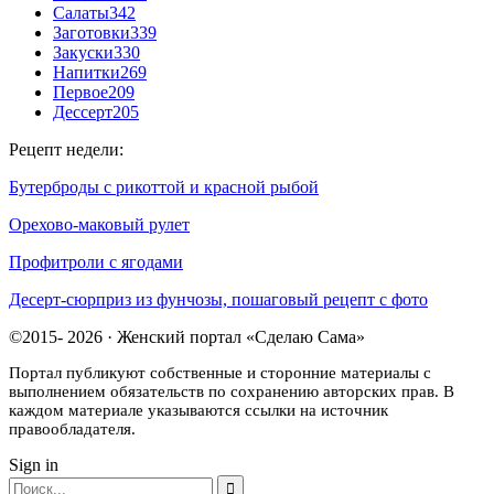
Салаты
342
Заготовки
339
Закуски
330
Напитки
269
Первое
209
Дессерт
205
Рецепт недели:
Бутерброды с рикоттой и красной рыбой
Орехово-маковый рулет
Профитроли с ягодами
Десерт-сюрприз из фунчозы, пошаговый рецепт с фото
©2015- 2026 · Женский портал «Сделаю Сама»
Портал публикуют собственные и сторонние материалы с
выполнением обязательств по сохранению авторских прав. В
каждом материале указываются ссылки на источник
правообладателя.
Sign in