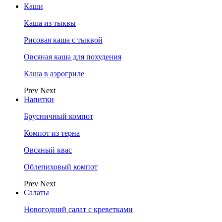
Каши
Каша из тыквы
Рисовая каша с тыквой
Овсяная каша для похудения
Каша в аэрогриле
Prev
Next
Напитки
Брусничный компот
Компот из терна
Овсяный квас
Облепиховый компот
Prev
Next
Салаты
Новогодний салат с креветками