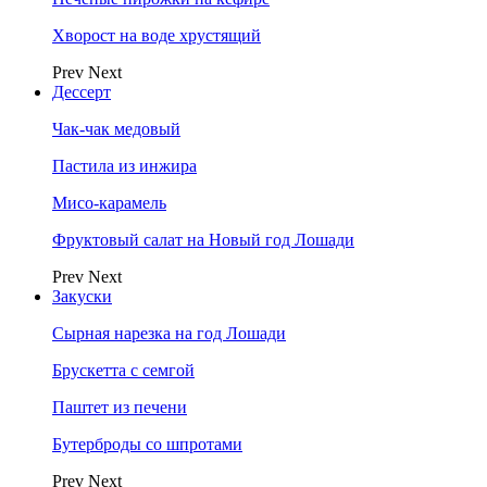
Хворост на воде хрустящий
Prev
Next
Дессерт
Чак-чак медовый
Пастила из инжира
Мисо-карамель
Фруктовый салат на Новый год Лошади
Prev
Next
Закуски
Сырная нарезка на год Лошади
Брускетта с семгой
Паштет из печени
Бутерброды со шпротами
Prev
Next