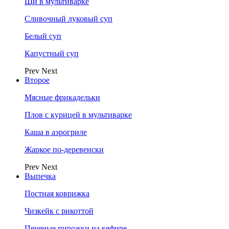
Щи в мультиварке
Сливочный луковый суп
Белый суп
Капустный суп
Prev
Next
Второе
Мясные фрикадельки
Плов с курицей в мультиварке
Каша в аэрогриле
Жаркое по-деревенски
Prev
Next
Выпечка
Постная коврижка
Чизкейк с рикоттой
Печеные пирожки на кефире