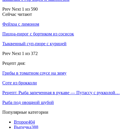
Prev
Next
1 из 590
Сейчас читают
Фейхоа с лимоном
Пицца-пирог с бортиком из сосисок
Тыквенный суп-пюре с курицей
Prev
Next
1 из 372
Рецепт дня:
Грибы в томатном соусе на зиму
Соте из брокколи
Рецепт: Рыба запеченная в рукаве — Путассу с рукколой…
Рыба под овощной шубой
Популярные категории
Второе
404
Выпечка
388