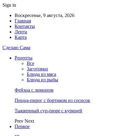
Sign in
Воскресенье, 9 августа, 2026
Главная
Контакты
Лента
Карта
Сделаю Сама
Рецепты
Все
Заготовки
Блюда из мяса
Блюда из рыбы
Фейхоа с лимоном
Пицца-пирог с бортиком из сосисок
Тыквенный суп-пюре с курицей
Prev
Next
Первое