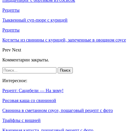
Пицца-пирог с бортиком из сосисок
Рецепты
Тыквенный суп-пюре с курицей
Рецепты
Котлеты из свинины с курицей, запеченные в овощном соусе
Prev
Next
Комментарии закрыты.
Интересное:
Рецепт: Сацибели — На зиму!
Рисовая каша со свининой
Свинина в сметанном соусе, пошаговый рецепт с фото
Трайфлы с вишней
Квашеная капуста, пошаговый рецепт с фото