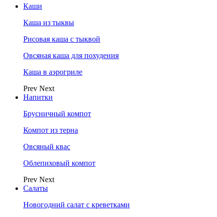
Каши
Каша из тыквы
Рисовая каша с тыквой
Овсяная каша для похудения
Каша в аэрогриле
Prev
Next
Напитки
Брусничный компот
Компот из терна
Овсяный квас
Облепиховый компот
Prev
Next
Салаты
Новогодний салат с креветками