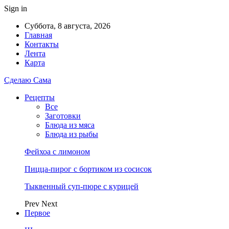
Sign in
Суббота, 8 августа, 2026
Главная
Контакты
Лента
Карта
Сделаю Сама
Рецепты
Все
Заготовки
Блюда из мяса
Блюда из рыбы
Фейхоа с лимоном
Пицца-пирог с бортиком из сосисок
Тыквенный суп-пюре с курицей
Prev
Next
Первое