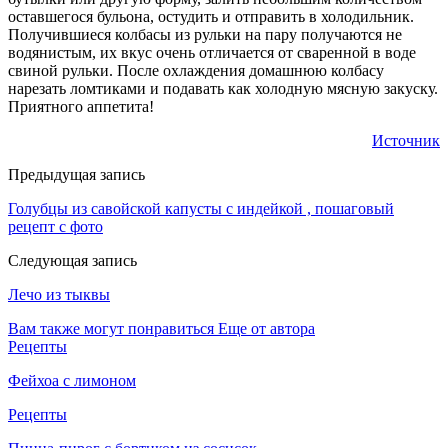
оставшегося бульона, остудить и отправить в холодильник.
Получившиеся колбасы из рульки на пару получаются не
водянистым, их вкус очень отличается от сваренной в воде
свиной рульки. После охлаждения домашнюю колбасу
нарезать ломтиками и подавать как холодную мясную закуску.
Приятного аппетита!
Источник
Предыдущая запись
Голубцы из савойской капусты с индейкой , пошаговый
рецепт с фото
Следующая запись
Лечо из тыквы
Вам также могут понравиться
Еще от автора
Рецепты
Фейхоа с лимоном
Рецепты