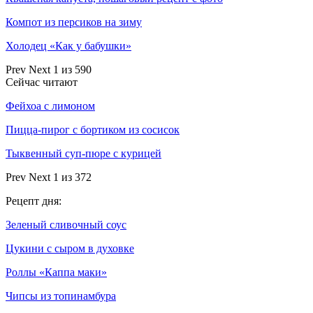
Компот из персиков на зиму
Холодец «Как у бабушки»
Prev
Next
1 из 590
Сейчас читают
Фейхоа с лимоном
Пицца-пирог с бортиком из сосисок
Тыквенный суп-пюре с курицей
Prev
Next
1 из 372
Рецепт дня:
Зеленый сливочный соус
Цукини с сыром в духовке
Роллы «Каппа маки»
Чипсы из топинамбура