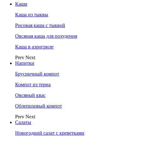
Каши
Каша из тыквы
Рисовая каша с тыквой
Овсяная каша для похудения
Каша в аэрогриле
Prev
Next
Напитки
Брусничный компот
Компот из терна
Овсяный квас
Облепиховый компот
Prev
Next
Салаты
Новогодний салат с креветками