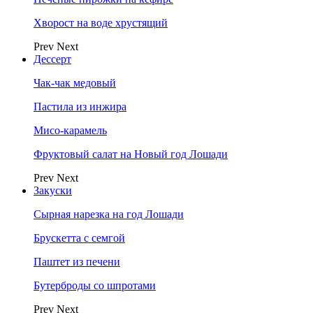
Хворост на воде хрустящий
Prev
Next
Дессерт
Чак-чак медовый
Пастила из инжира
Мисо-карамель
Фруктовый салат на Новый год Лошади
Prev
Next
Закуски
Сырная нарезка на год Лошади
Брускетта с семгой
Паштет из печени
Бутерброды со шпротами
Prev
Next