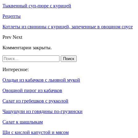
Тыквенный суп-пюре с курицей
Рецепты
Котлеты из свинины с курицей, запеченные в овощном соусе
Prev
Next
Комментарии закрыты.
Интересное:
Оладьи из кабачков с льняной мукой
Овощной пирог из кабачков
Салат из гребешков с рукколой
Чашушули из говядины по-грузински
Салат к шашлыкам
Щи с кислой капустой и мясом