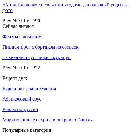
«Анна Павлова» со свежими ягодами , пошаговый рецепт с
фото
Prev
Next
1 из 590
Сейчас читают
Фейхоа с лимоном
Пицца-пирог с бортиком из сосисок
Тыквенный суп-пюре с курицей
Prev
Next
1 из 372
Рецепт дня:
Бурый рис для похудения
Абрикосовый соус
Роллы по-русски
Маринованные огурцы в литровых банках
Популярные категории