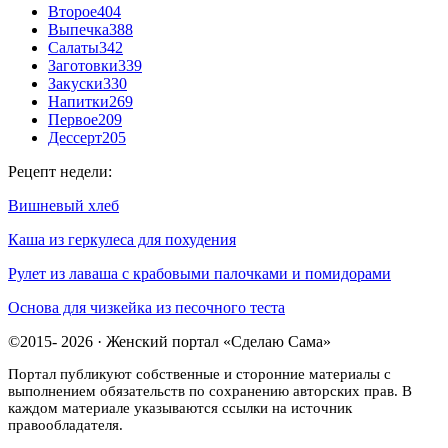
Второе
404
Выпечка
388
Салаты
342
Заготовки
339
Закуски
330
Напитки
269
Первое
209
Дессерт
205
Рецепт недели:
Вишневый хлеб
Каша из геркулеса для похудения
Рулет из лаваша с крабовыми палочками и помидорами
Основа для чизкейка из песочного теста
©2015- 2026 · Женский портал «Сделаю Сама»
Портал публикуют собственные и сторонние материалы с
выполнением обязательств по сохранению авторских прав. В
каждом материале указываются ссылки на источник
правообладателя.