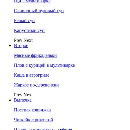
Щи в мультиварке
Сливочный луковый суп
Белый суп
Капустный суп
Prev
Next
Второе
Мясные фрикадельки
Плов с курицей в мультиварке
Каша в аэрогриле
Жаркое по-деревенски
Prev
Next
Выпечка
Постная коврижка
Чизкейк с рикоттой
Печеные пирожки на кефире