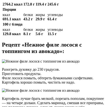
2764.2 ккал
172.8 г
119.4 г
245.6 г
Порции
ккал
белки
жиры
углеводы
691.1 ккал
43.2 г
29.9 г
61.4 г
100 г блюда
ккал
белки
жиры
углеводы
129.8 ккал
8.1 г
5.6 г
11.5 г
Рецепт «Нежное филе лосося с
топпингом из авокадо»:
Разогреть духовку до 230 градусов.
Приготовить продукты.
Филе лосося помыть, обтереть бумажными салфетками.
Картофель хорошо помыть, чистить не надо.
Картофель лучше брать мелкий, порезать пополам, покрупнее
— на четыре дольки. Сделать маринад, смешав все приправы,