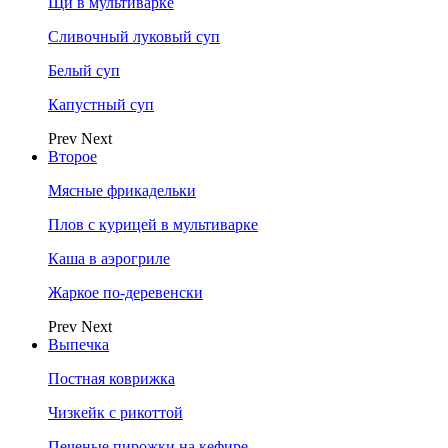
Щи в мультиварке
Сливочный луковый суп
Белый суп
Капустный суп
Prev
Next
Второе
Мясные фрикадельки
Плов с курицей в мультиварке
Каша в аэрогриле
Жаркое по-деревенски
Prev
Next
Выпечка
Постная коврижка
Чизкейк с рикоттой
Печеные пирожки на кефире