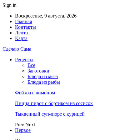
Sign in
Воскресенье, 9 августа, 2026
Главная
Контакты
Лента
Карта
Сделаю Сама
Рецепты
Все
Заготовки
Блюда из мяса
Блюда из рыбы
Фейхоа с лимоном
Пицца-пирог с бортиком из сосисок
Тыквенный суп-пюре с курицей
Prev
Next
Первое