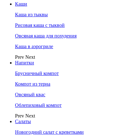
Каши
Каша из тыквы
Рисовая каша с тыквой
Овсяная каша для похудения
Каша в аэрогриле
Prev
Next
Напитки
Брусничный компот
Компот из терна
Овсяный квас
Облепиховый компот
Prev
Next
Салаты
Новогодний салат с креветками