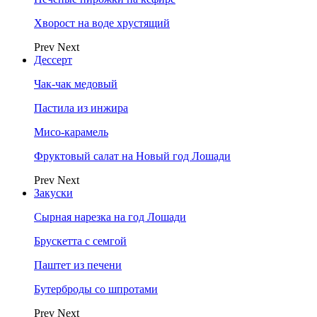
Хворост на воде хрустящий
Prev
Next
Дессерт
Чак-чак медовый
Пастила из инжира
Мисо-карамель
Фруктовый салат на Новый год Лошади
Prev
Next
Закуски
Сырная нарезка на год Лошади
Брускетта с семгой
Паштет из печени
Бутерброды со шпротами
Prev
Next