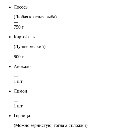
Лосось
(Любая красная рыба)
—
750 г
Картофель
(Лучше мелкий)
—
800 г
Авокадо
—
1 шт
Лимон
—
1 шт
Горчица
(Можно зернистую, тогда 2 ст.ложки)