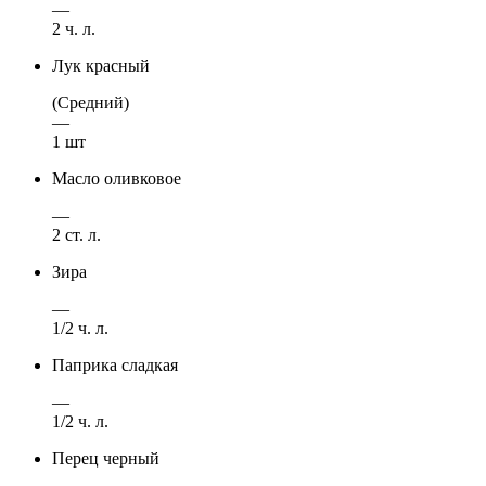
—
2 ч. л.
Лук красный
(Средний)
—
1 шт
Масло оливковое
—
2 ст. л.
Зира
—
1/2 ч. л.
Паприка сладкая
—
1/2 ч. л.
Перец черный