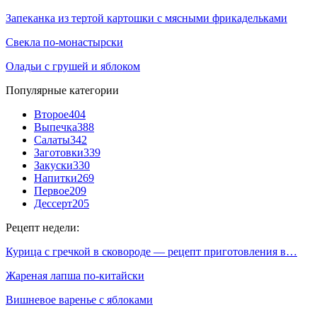
Запеканка из тертой картошки с мясными фрикадельками
Свекла по-монастырски
Оладьи с грушей и яблоком
Популярные категории
Второе
404
Выпечка
388
Салаты
342
Заготовки
339
Закуски
330
Напитки
269
Первое
209
Дессерт
205
Рецепт недели:
Курица с гречкой в сковороде — рецепт приготовления в…
Жареная лапша по-китайски
Вишневое варенье с яблоками