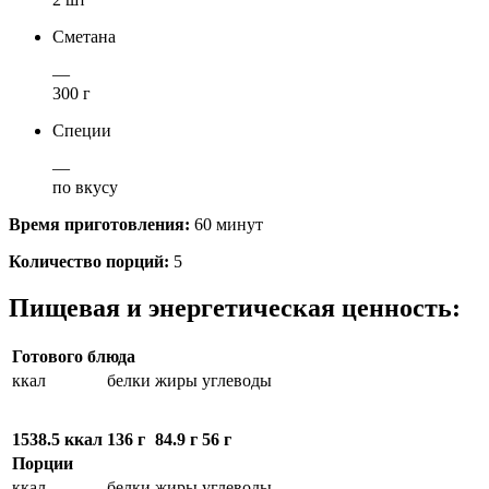
Сметана
—
300 г
Специи
—
по вкусу
Время приготовления:
60 минут
Количество порций:
5
Пищевая и энергетическая ценность:
Готового блюда
ккал
белки
жиры
углеводы
1538.5 ккал
136 г
84.9 г
56 г
Порции
ккал
белки
жиры
углеводы