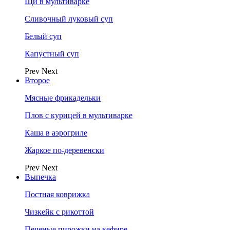
Щи в мультиварке
Сливочный луковый суп
Белый суп
Капустный суп
Prev
Next
Второе
Мясные фрикадельки
Плов с курицей в мультиварке
Каша в аэрогриле
Жаркое по-деревенски
Prev
Next
Выпечка
Постная коврижка
Чизкейк с рикоттой
Печеные пирожки на кефире