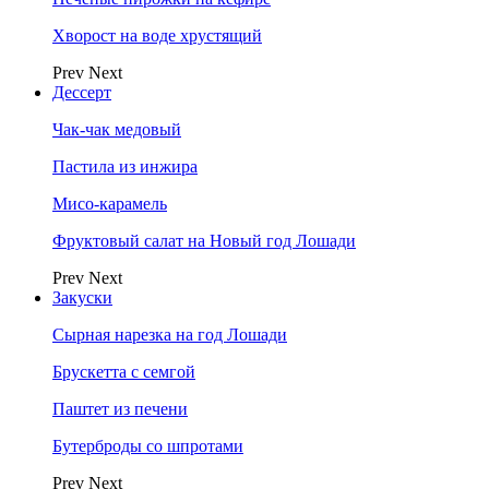
Хворост на воде хрустящий
Prev
Next
Дессерт
Чак-чак медовый
Пастила из инжира
Мисо-карамель
Фруктовый салат на Новый год Лошади
Prev
Next
Закуски
Сырная нарезка на год Лошади
Брускетта с семгой
Паштет из печени
Бутерброды со шпротами
Prev
Next