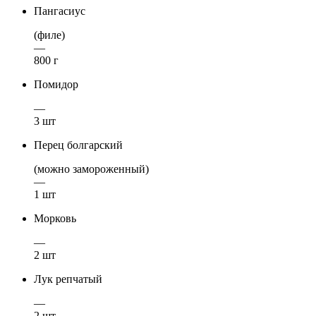
Пангасиус
(филе)
—
800 г
Помидор
—
3 шт
Перец болгарский
(можно замороженный)
—
1 шт
Морковь
—
2 шт
Лук репчатый
—
2 шт