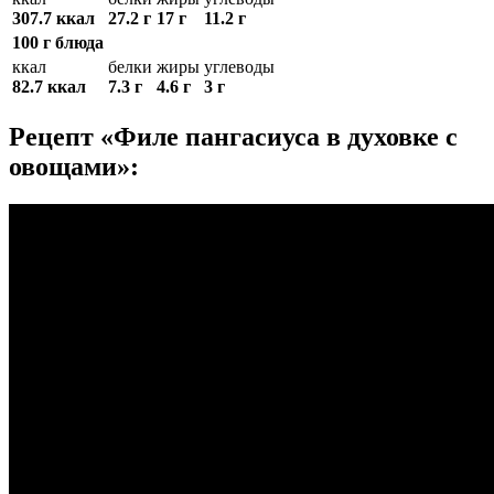
307.7 ккал
27.2 г
17 г
11.2 г
100 г блюда
ккал
белки
жиры
углеводы
82.7 ккал
7.3 г
4.6 г
3 г
Рецепт «Филе пангасиуса в духовке с
овощами»: