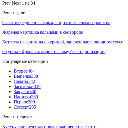
Prev
Next
1 из 34
Рецепт дня:
Салат из редиски с сыром, яйцом и зеленым горошком
Жареная картошка кольцами в сковороде
Котлеты из свинины с курицей, запеченные в овощном соусе
Огурцы «Кровавая мэри» на зиму без стерилизации
Популярные категории
Второе
404
Выпечка
388
Салаты
342
Заготовки
339
Закуски
330
Напитки
269
Первое
209
Дессерт
205
Рецепт недели:
Кукурузное печенье, пошаговый рецепт с фото