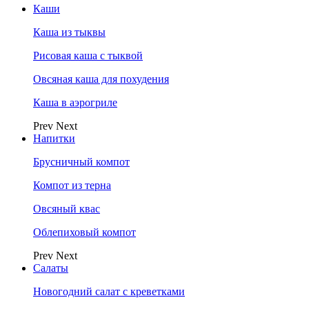
Каши
Каша из тыквы
Рисовая каша с тыквой
Овсяная каша для похудения
Каша в аэрогриле
Prev
Next
Напитки
Брусничный компот
Компот из терна
Овсяный квас
Облепиховый компот
Prev
Next
Салаты
Новогодний салат с креветками