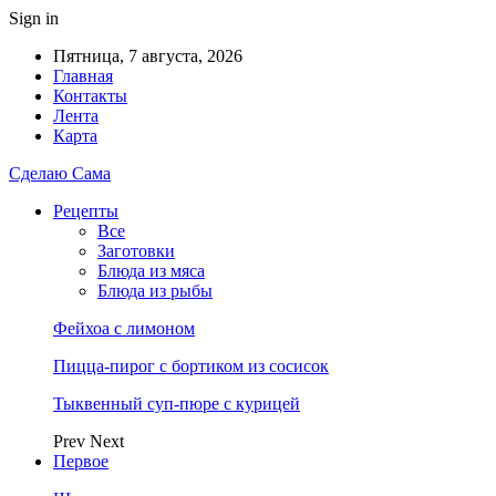
Sign in
Пятница, 7 августа, 2026
Главная
Контакты
Лента
Карта
Сделаю Сама
Рецепты
Все
Заготовки
Блюда из мяса
Блюда из рыбы
Фейхоа с лимоном
Пицца-пирог с бортиком из сосисок
Тыквенный суп-пюре с курицей
Prev
Next
Первое