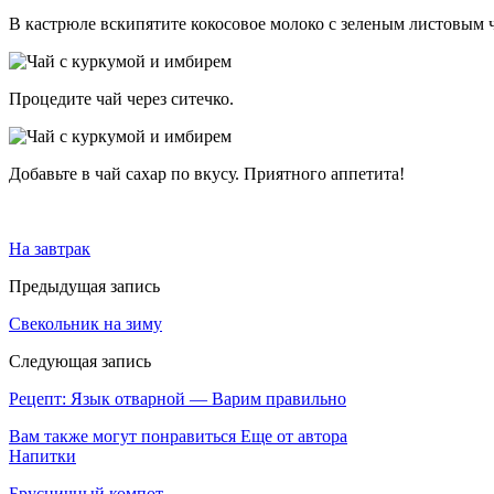
В кастрюле вскипятите кокосовое молоко с зеленым листовым ч
Процедите чай через ситечко.
Добавьте в чай сахар по вкусу. Приятного аппетита!
На завтрак
Предыдущая запись
Свекольник на зиму
Следующая запись
Рецепт: Язык отварной — Варим правильно
Вам также могут понравиться
Еще от автора
Напитки
Брусничный компот