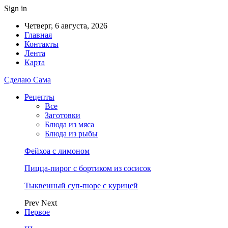
Sign in
Четверг, 6 августа, 2026
Главная
Контакты
Лента
Карта
Сделаю Сама
Рецепты
Все
Заготовки
Блюда из мяса
Блюда из рыбы
Фейхоа с лимоном
Пицца-пирог с бортиком из сосисок
Тыквенный суп-пюре с курицей
Prev
Next
Первое