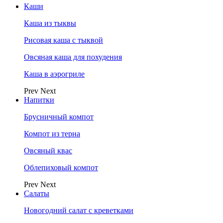
Каши
Каша из тыквы
Рисовая каша с тыквой
Овсяная каша для похудения
Каша в аэрогриле
Prev
Next
Напитки
Брусничный компот
Компот из терна
Овсяный квас
Облепиховый компот
Prev
Next
Салаты
Новогодний салат с креветками