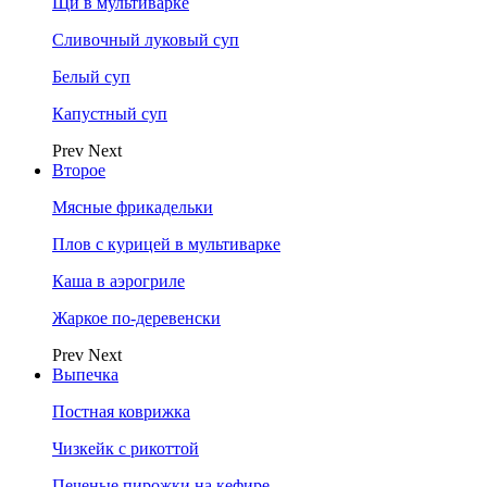
Щи в мультиварке
Сливочный луковый суп
Белый суп
Капустный суп
Prev
Next
Второе
Мясные фрикадельки
Плов с курицей в мультиварке
Каша в аэрогриле
Жаркое по-деревенски
Prev
Next
Выпечка
Постная коврижка
Чизкейк с рикоттой
Печеные пирожки на кефире