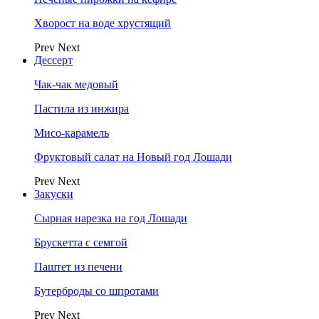
Хворост на воде хрустящий
Prev
Next
Дессерт
Чак-чак медовый
Пастила из инжира
Мисо-карамель
Фруктовый салат на Новый год Лошади
Prev
Next
Закуски
Сырная нарезка на год Лошади
Брускетта с семгой
Паштет из печени
Бутерброды со шпротами
Prev
Next