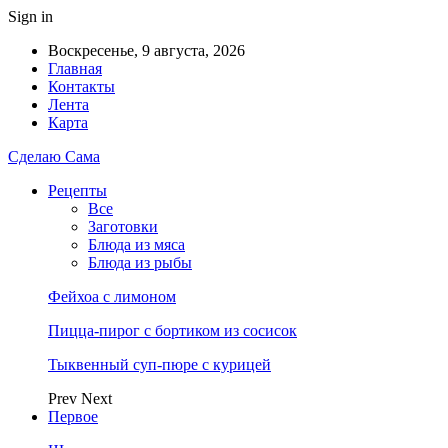
Sign in
Воскресенье, 9 августа, 2026
Главная
Контакты
Лента
Карта
Сделаю Сама
Рецепты
Все
Заготовки
Блюда из мяса
Блюда из рыбы
Фейхоа с лимоном
Пицца-пирог с бортиком из сосисок
Тыквенный суп-пюре с курицей
Prev
Next
Первое