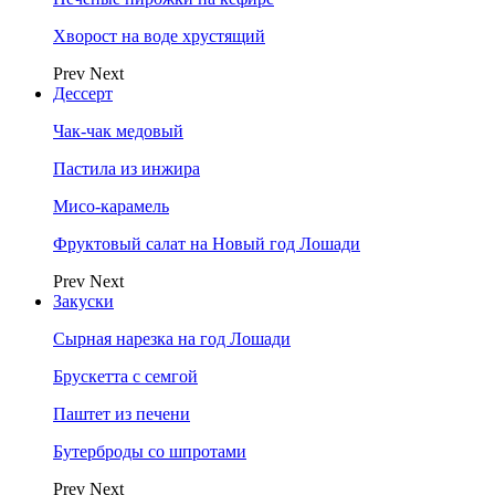
Хворост на воде хрустящий
Prev
Next
Дессерт
Чак-чак медовый
Пастила из инжира
Мисо-карамель
Фруктовый салат на Новый год Лошади
Prev
Next
Закуски
Сырная нарезка на год Лошади
Брускетта с семгой
Паштет из печени
Бутерброды со шпротами
Prev
Next