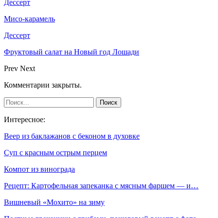
Дессерт
Мисо-карамель
Дессерт
Фруктовый салат на Новый год Лошади
Prev
Next
Комментарии закрыты.
Интересное:
Веер из баклажанов с беконом в духовке
Суп с красным острым перцем
Компот из винограда
Рецепт: Картофельная запеканка с мясным фаршем — и…
Вишневый «Мохито» на зиму