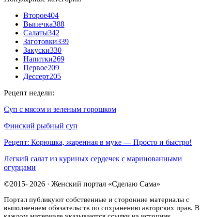
Второе
404
Выпечка
388
Салаты
342
Заготовки
339
Закуски
330
Напитки
269
Первое
209
Дессерт
205
Рецепт недели:
Суп с мясом и зеленым горошком
Финский рыбный суп
Рецепт: Корюшка, жаренная в муке — Просто и быстро!
Легкий салат из куриных сердечек с маринованными
огурцами
©2015- 2026 · Женский портал «Сделаю Сама»
Портал публикуют собственные и сторонние материалы с
выполнением обязательств по сохранению авторских прав. В
каждом материале указываются ссылки на источник