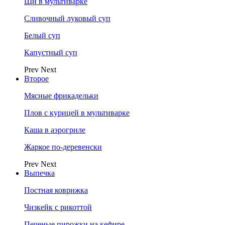
Щи в мультиварке
Сливочный луковый суп
Белый суп
Капустный суп
Prev
Next
Второе
Мясные фрикадельки
Плов с курицей в мультиварке
Каша в аэрогриле
Жаркое по-деревенски
Prev
Next
Выпечка
Постная коврижка
Чизкейк с рикоттой
Печеные пирожки на кефире