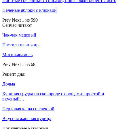
Постные гречаники с грибами, пошаговый рецепт с фото
Печеные яблоки с клюквой
Prev
Next
1 из 590
Сейчас читают
Чак-чак медовый
Пастила из инжира
Мисо-карамель
Prev
Next
1 из 68
Рецепт дня:
Долма
Куриная грудка на сковороде с овощами, простой и
вкусный…
Перловая каша со свеклой
Вкусная жареная курица
Популярные категории