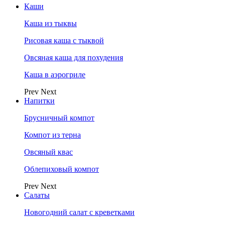
Каши
Каша из тыквы
Рисовая каша с тыквой
Овсяная каша для похудения
Каша в аэрогриле
Prev
Next
Напитки
Брусничный компот
Компот из терна
Овсяный квас
Облепиховый компот
Prev
Next
Салаты
Новогодний салат с креветками