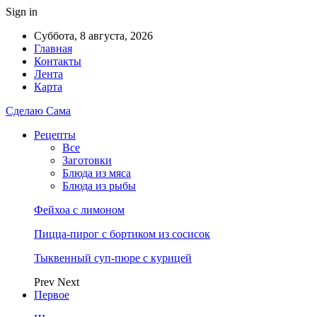
Sign in
Суббота, 8 августа, 2026
Главная
Контакты
Лента
Карта
Сделаю Сама
Рецепты
Все
Заготовки
Блюда из мяса
Блюда из рыбы
Фейхоа с лимоном
Пицца-пирог с бортиком из сосисок
Тыквенный суп-пюре с курицей
Prev
Next
Первое