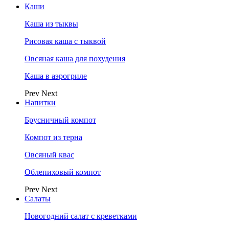
Каши
Каша из тыквы
Рисовая каша с тыквой
Овсяная каша для похудения
Каша в аэрогриле
Prev
Next
Напитки
Брусничный компот
Компот из терна
Овсяный квас
Облепиховый компот
Prev
Next
Салаты
Новогодний салат с креветками