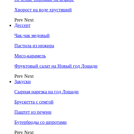
Хворост на воде хрустящий
Prev
Next
Дессерт
Чак-чак медовый
Пастила из инжира
Мисо-карамель
Фруктовый салат на Новый год Лошади
Prev
Next
Закуски
Сырная нарезка на год Лошади
Брускетта с семгой
Паштет из печени
Бутерброды со шпротами
Prev
Next