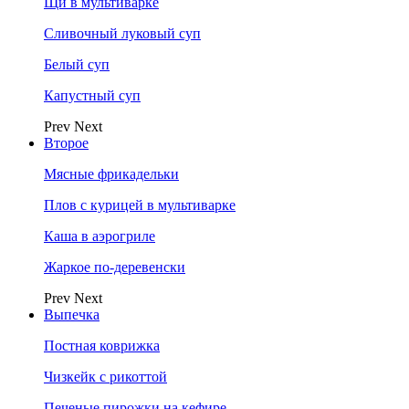
Щи в мультиварке
Сливочный луковый суп
Белый суп
Капустный суп
Prev
Next
Второе
Мясные фрикадельки
Плов с курицей в мультиварке
Каша в аэрогриле
Жаркое по-деревенски
Prev
Next
Выпечка
Постная коврижка
Чизкейк с рикоттой
Печеные пирожки на кефире