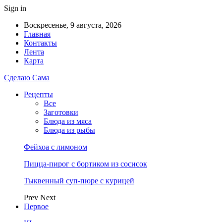
Sign in
Воскресенье, 9 августа, 2026
Главная
Контакты
Лента
Карта
Сделаю Сама
Рецепты
Все
Заготовки
Блюда из мяса
Блюда из рыбы
Фейхоа с лимоном
Пицца-пирог с бортиком из сосисок
Тыквенный суп-пюре с курицей
Prev
Next
Первое