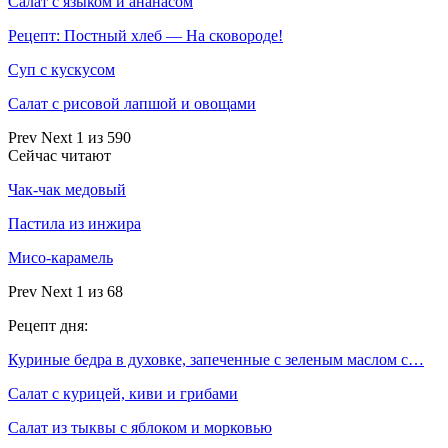
Салат с языком и ананасом
Рецепт: Постный хлеб — На сковороде!
Суп с кускусом
Салат с рисовой лапшой и овощами
Prev
Next
1 из 590
Сейчас читают
Чак-чак медовый
Пастила из инжира
Мисо-карамель
Prev
Next
1 из 68
Рецепт дня:
Куриные бедра в духовке, запеченные с зеленым маслом с…
Салат с курицей, киви и грибами
Салат из тыквы с яблоком и морковью