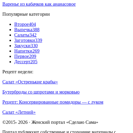
Варенье из кабачков как ананасовое
Популярные категории
Второе
404
Выпечка
388
Салаты
342
Заготовки
339
Закуски
330
Напитки
269
Первое
209
Дессерт
205
Рецепт недели:
Салат «Остренькие крабы»
Бутерброды со шпротами и морковью
Рецепт: Консервированные помидоры — с луком
Салат «Летний»
©2015- 2026 · Женский портал «Сделаю Сама»
Портал публикуют собственные и сторонние материалы с