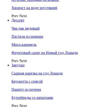
Хворост на воде хрустящий
Prev
Next
Дессерт
Чак-чак медовый
Пастила из инжира
Мисо-карамель
Фруктовый салат на Новый год Лошади
Prev
Next
Закуски
Сырная нарезка на год Лошади
Брускетта с семгой
Паштет из печени
Бутерброды со шпротами
Prev
Next