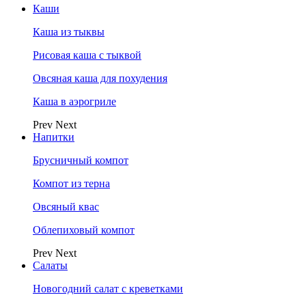
Каши
Каша из тыквы
Рисовая каша с тыквой
Овсяная каша для похудения
Каша в аэрогриле
Prev
Next
Напитки
Брусничный компот
Компот из терна
Овсяный квас
Облепиховый компот
Prev
Next
Салаты
Новогодний салат с креветками