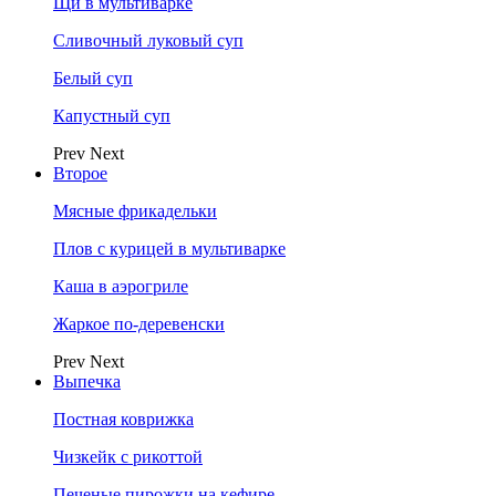
Щи в мультиварке
Сливочный луковый суп
Белый суп
Капустный суп
Prev
Next
Второе
Мясные фрикадельки
Плов с курицей в мультиварке
Каша в аэрогриле
Жаркое по-деревенски
Prev
Next
Выпечка
Постная коврижка
Чизкейк с рикоттой
Печеные пирожки на кефире